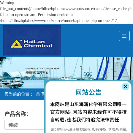
Warning:
file_put_contents(/home/hlhxzhplxhrx/wwwroot/source/cache/license_cache.ph
failed to open stream: Permission denied in
/home/hlhxzhplxhrx/wwwroot/source/model/api.class.php on line 217
您当前的位置 ：
首 页
> 在线留言
产品名称
：