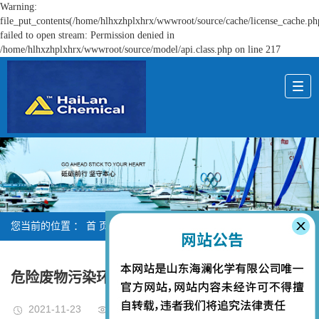
Warning:
file_put_contents(/home/hlhxzhplxhrx/wwwroot/source/cache/license_cache.ph
failed to open stream: Permission denied in
/home/hlhxzhplxhrx/wwwroot/source/model/api.class.php on line 217
您当前的位置 ：
首 页
>
新闻资讯
>
公司新闻
危险废物污染环境防治信息公开
2021-11-23
次