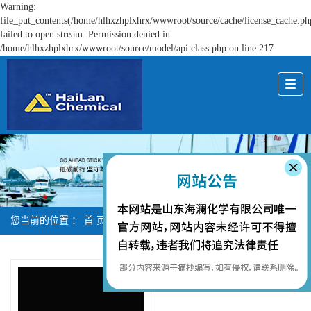
Warning:
file_put_contents(/home/hlhxzhplxhrx/wwwroot/source/cache/license_cache.ph
failed to open stream: Permission denied in
/home/hlhxzhplxhrx/wwwroot/source/model/api.class.php on line 217
您当前的位置 ：
首 页
>
产品中心
>
北京颗粒亚硝酸钠