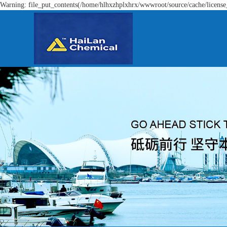
Warning: file_put_contents(/home/hlhxzhplxhrx/wwwroot/source/cache/license_