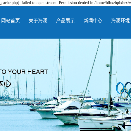
cache.php): failed to open stream: Permission denied in /home/hlhxzhplxhrx/
网站首页
关于海澜
产品展示
新闻中心
海澜环境
公司简介
河南硝酸钠
公司新闻
生产车间
海澜文化
河南亚硝酸钠
行业新闻
仓库环境
公司视频
河南颗粒硝酸
常见问题
品控化验室
河南颗粒亚硝
钠
河南纯碱
酸钠