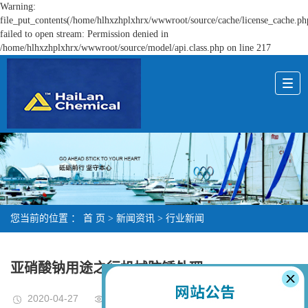
Warning:
file_put_contents(/home/hlhxzhplxhrx/wwwroot/source/cache/license_cache.ph
failed to open stream: Permission denied in
/home/hlhxzhplxhrx/wwwroot/source/model/api.class.php on line 217
您当前的位置 ：
首 页
>
新闻资讯
>
行业新闻
亚硝酸钠用途之行机械防锈处理
2020-04-27
次