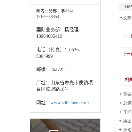
亚硝
国内业务部：李经理
15169588354
本文网
国际业务部：杨经理
13964605410
上一
电话（传真）：0536-
下一
5364999
邮编：262725
相
厂址：山东省寿光市
侯
镇项
目区联盟路18号
亚硝
网址：
www.sdhlchem.com
总经
车间
集团
亚硝