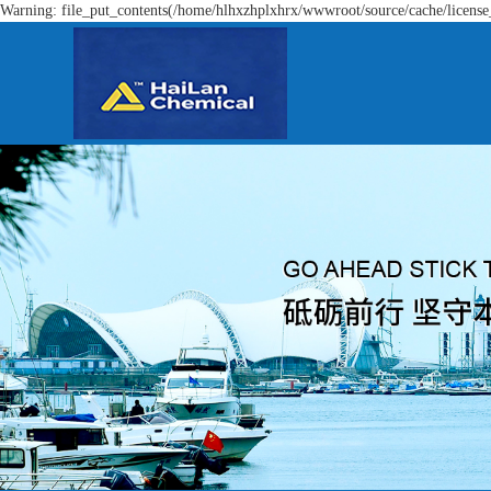
Warning: file_put_contents(/home/hlhxzhplxhrx/wwwroot/source/cache/license_