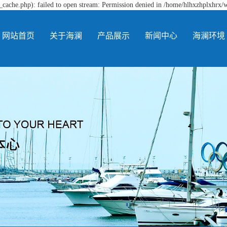
cache.php): failed to open stream: Permission denied in /home/hlhxzhplxhrx/
网站首页
关于海澜
产品展示
新闻中心
海澜环境
公司简介
硝酸钠
公司新闻
生产车间
海澜文化
亚硝酸钠
行业新闻
仓库环境
公司视频
颗粒硝酸钠
常见问题
品控化验室
颗粒亚硝酸钠
纯碱