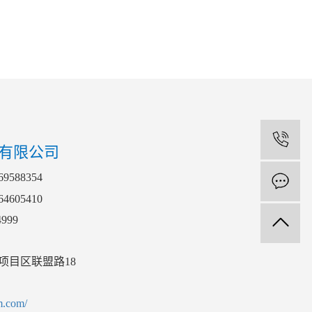
1
有限公司
588354
4605410
999
项目区联盟路18
m.com/